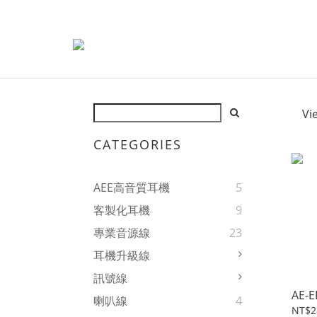
Vi
CATEGORIES
AEE高音質耳機
5
客製化耳機
9
專業音源線
23
耳機升級線
訊號線
AE-E
喇叭線
4
NT$2