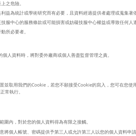
產上之危險。
共利益為統計或學術研究而有必要，且資料經過提供者處理或蒐集著
反技服中心的服務條款或可能損害或妨礙技服中心權益或導致任何人
行動所必要者。
的個人資料時，將對委外廠商或個人善盡監督管理之責。
Cookie
Cookie
置並取用我們的
，若您不願接受
的寫入，您可在您使
法正常執行。
範圍內，對於您的個人資料得為有限之接觸。
意將個人帳號、密碼提供予第三人或允許第三人以您的個人資料申