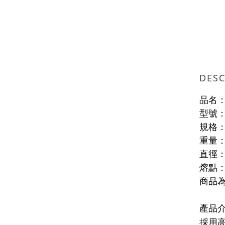
DESC
品名
型號
規格
重量
直徑
熔點
商品
產品
採用