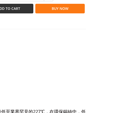
DD TO CART
BUY NOW
227
降低至業界罕見的
℃，在環保錫絲中，低