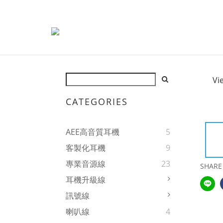
Vi
CATEGORIES
AEE高音質耳機
5
客製化耳機
9
專業音源線
23
SHARE
耳機升級線
訊號線
喇叭線
4