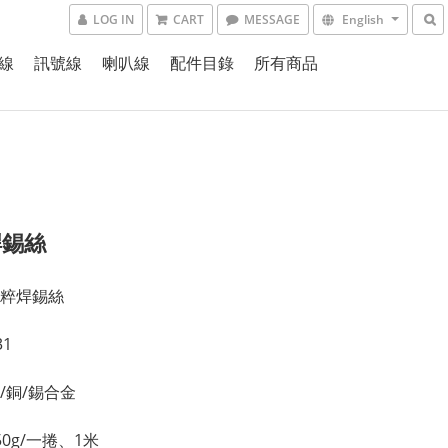
LOG IN
CART
MESSAGE
English
線
訊號線
喇叭線
配件目錄
所有商品
焊錫絲
粹焊錫絲
1
/銅/錫合金
0g/一捲、1米