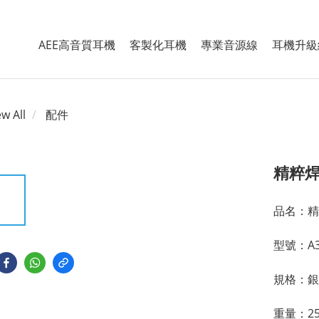
AEE高音質耳機
客製化耳機
專業音源線
耳機升級
ew All
配件
精粹
品名：精
型號：A3
規格：銀
重量：25