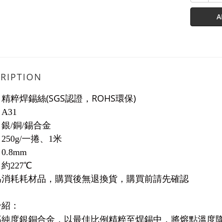
A
RIPTION
(SGS
ROHS
)
：精粹焊錫絲
認證，
環保
：
A31
：銀
/
銅
/
錫合金
：
250g/
一捲、
1
米
：
0.8mm
：約
227
℃
為消耗耗材品，購買後無退換貨，購買前請先確認
介紹：
高純度銀銅合金，以最佳比例精粹至焊錫中，將熔點溫度