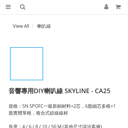
View All
喇叭線
音響專用DIY喇叭線 SKYLINE - CA25
規格：5N SPOFC一級新銅材料+2芯，6股細芯多根+1
股實體單根，複合式絞線線材
長度：4 / 6 / 8 / 10 / 50 M (其他尺寸請洽客服)