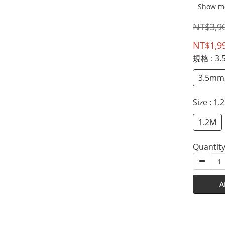
Show m
NT$3,9
NT$1,9
規格
: 
3.5
Size
: 1.
1.2M
Quantit
A