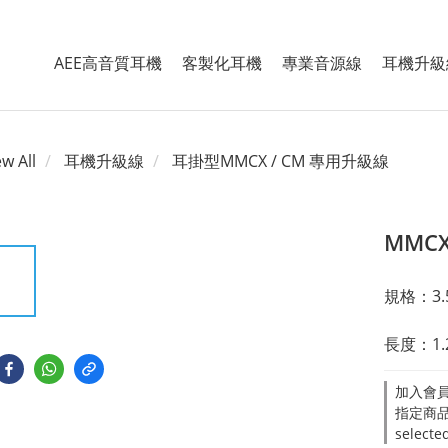
AEE高音質耳機
客製化耳機
專業音源線
耳機升級
ew All
耳機升級線
耳掛型MMCX / CM 專用升級線
MMC
規格：3.
長度：1.
加入會員滿
指定商品
selecte