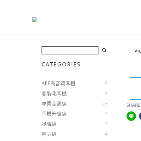
Vi
CATEGORIES
AEE高音質耳機
5
客製化耳機
9
專業音源線
23
SHARE
耳機升級線
訊號線
喇叭線
4