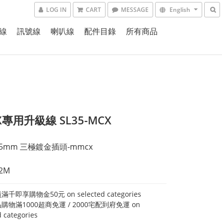
LOG IN
CART
MESSAGE
English
線
訊號線
喇叭線
配件目錄
所有商品
X專用升級線 SL35-MCX
5mm 三極鍍金插頭-mmcx
2M
千即享購物金50元 on selected categories
購物滿1000超商免運 / 2000宅配到府免運 on
d categories