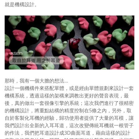
就是機構設計。
那時，我有一個大膽的想法…
設計一個機構件來搭配單體，或是經由單體規劃來設計一套
機構系統，透過這樣的架構來調教出更好的聲音表現，最
後，真的做出一套很像引擎的系統；這次我們進行了很精密
的機構設計，將重點結構的精度控制在5條之內，另外，取
自於客製化耳機的經驗，歸功使用者提供了大量的耳模，讓
我們設計出全新的入耳耳道，這次改變傳統耳機就一根管子
的作法，我們把耳道設計成3D曲面耳道，藉由這樣的設計