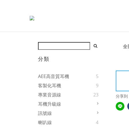
全
分類
AEE高音質耳機
5
客製化耳機
9
專業音源線
23
分享到
耳機升級線
訊號線
喇叭線
4