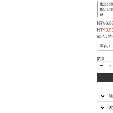
指定分
指定分類
運
NT$8,9
NT$3,9
顏色
: 
黑色 /
數量
付
送