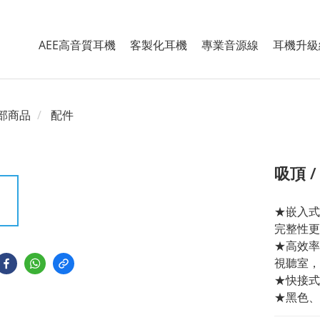
AEE高音質耳機
客製化耳機
專業音源線
耳機升級
部商品
配件
吸頂 
★嵌入式
完整性更
★高效率
視聽室，
★快接式
★黑色、