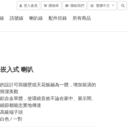
登入會員
購物車
聯絡我們
繁體中文
線
訊號線
喇叭線
配件目錄
所有商品
/ 崁入式 喇叭
的設計可與牆壁或天花板融為一體，增加裝潢的
簡潔美觀
鋁合金單體，使環繞音效不論在家中、展示間、
細節都能忠實地傳達
高級端子頭
白色 / 一對