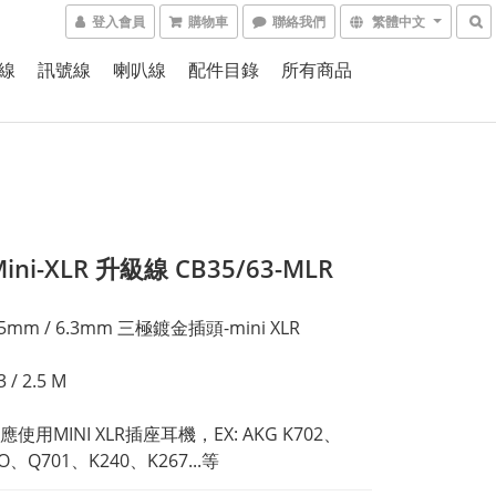
登入會員
購物車
聯絡我們
繁體中文
線
訊號線
喇叭線
配件目錄
所有商品
Mini-XLR 升級線 CB35/63-MLR
mm / 6.3mm 三極鍍金插頭-mini XLR
/ 2.5 M
使用MINI XLR插座耳機，EX: AKG K702、
RO、Q701、K240、K267...等