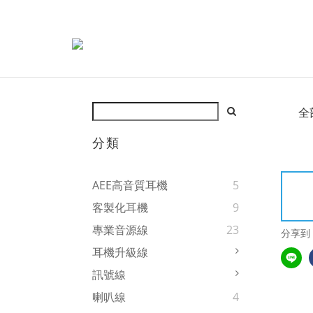
全
分類
AEE高音質耳機
5
客製化耳機
9
專業音源線
23
分享到
耳機升級線
訊號線
喇叭線
4