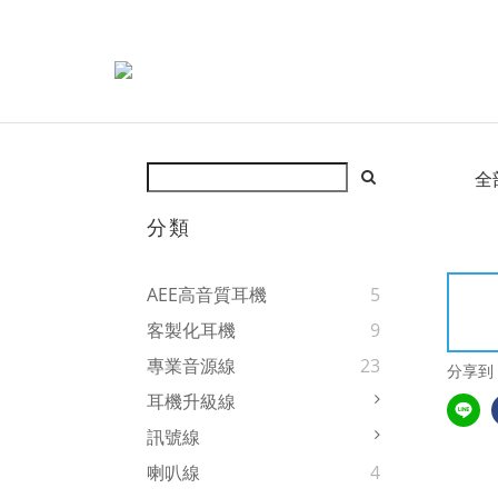
全
分類
AEE高音質耳機
5
客製化耳機
9
專業音源線
23
分享到
耳機升級線
訊號線
喇叭線
4